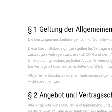
§ 1 Geltung der Allgemein
Die Leistungen und Lieferungen von FurCom Servic
Diese Geschäftsbedingungen gelten für Verträge mit
zukünftigen Verträge zwischen FURCOM und dem Auft
Unterstützungsleistung jeglicher Art zur Anwendung
bei Vertragsschluss kein zu erstellendes Werk in A
Allgemeine Geschäfts- oder Einkaufsbedingungen de
widersprochen wird.
§ 2 Angebot und Vertragssc
Alle Angebote von FURCOM sind freibleibend und 
bestätigt oder im Falle einer telefonischen Auftra