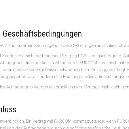
en Geschäftsbedingungen
es / Eric Kummer (nachfolgend: FURCOM) erfolgen ausschließlich au
 Kunden, die nicht Verbraucher i.S.d. § 13 BGB sind (nachfolgend: Au
raggeber, die eine Dienstleistung durch FURCOM zum Inhalt haben. D
 kommt, wobei die Ergebnisverantwortung beim Auftraggeber liegt. Ei
uftrag gegeben wird, sondern eine Beratungs- oder Unterstützungsdie
s Auftraggebers werden ausdrücklich nicht Vertragsinhalt, auch we
hluss
unverbindlich. Ein Vertrag mit FURCOM kommt zustande, wenn FURCO
gserteilung des Auftraggebers durch die sofortige telefonische Leist