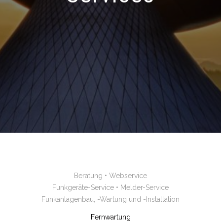
Beratung • Webservice
Funkgeräte-Service • Melder-Service
Funkanlagenbau, -Wartung und -Installation
Fernwartung